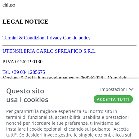
chiuso
LEGAL NOTICE
Termini & Condizioni
Privacy
Cookie policy
UTENSILERIA CARLO SPREAFICO S.R.L.
P.IVA 01562190130
Tel. +39 0341285675
Versione 9.7.6
| Ultimo aggiornamento: 06/08/2026
| Copyright
SHOPIT-XL
2026
| All rights reserved
Questo sito
Impostazioni
Home
|
Chi siamo
|
Approfondimenti
|
Contatti
FATTO CON IL
DA EUROBUSINESS
usa i cookies
ACCETTA TUTTI
Ciao! Stai usando un browser non più
Per garantirti la migliore esperienza sul nostro sito in
supportato! Per fruire al meglio di questo
termini di funzionalità, accessibilità, usabilità e prestazioni
nonché per ricordare le tue preferenze, ti invitiamo ad
sito ti consigliamo di utilizzare un altro
installare i cookie opzionali cliccando sul pulsante "Accetta
browser!
tutti". Se desideri invece gestire le singole opzioni, clicca sul