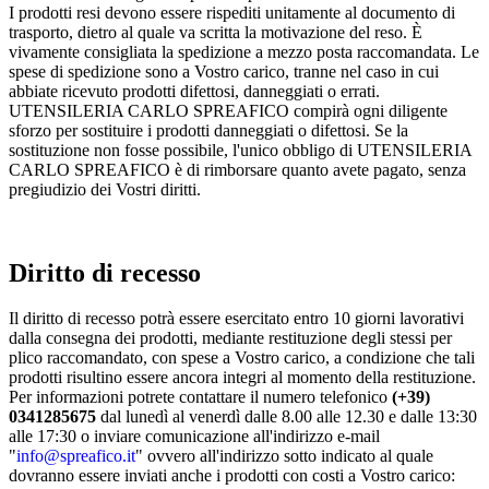
I prodotti resi devono essere rispediti unitamente al documento di
trasporto, dietro al quale va scritta la motivazione del reso. È
vivamente consigliata la spedizione a mezzo posta raccomandata. Le
spese di spedizione sono a Vostro carico, tranne nel caso in cui
abbiate ricevuto prodotti difettosi, danneggiati o errati.
UTENSILERIA CARLO SPREAFICO compirà ogni diligente
sforzo per sostituire i prodotti danneggiati o difettosi. Se la
sostituzione non fosse possibile, l'unico obbligo di UTENSILERIA
CARLO SPREAFICO è di rimborsare quanto avete pagato, senza
pregiudizio dei Vostri diritti.
Diritto di recesso
Il diritto di recesso potrà essere esercitato entro 10 giorni lavorativi
dalla consegna dei prodotti, mediante restituzione degli stessi per
plico raccomandato, con spese a Vostro carico, a condizione che tali
prodotti risultino essere ancora integri al momento della restituzione.
Per informazioni potrete contattare il numero telefonico
(+39)
0341285675
dal lunedì al venerdì dalle 8.00 alle 12.30 e dalle 13:30
alle 17:30 o inviare comunicazione all'indirizzo e-mail
"
info@spreafico.it
" ovvero all'indirizzo sotto indicato al quale
dovranno essere inviati anche i prodotti con costi a Vostro carico: