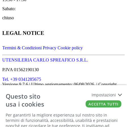
Sabato:
chiuso
LEGAL NOTICE
Termini & Condizioni
Privacy
Cookie policy
UTENSILERIA CARLO SPREAFICO S.R.L.
P.IVA 01562190130
Tel. +39 0341285675
Versione 9.7.6
| Ultimo aggiornamento: 06/08/2026
| Copyright
SHOPIT-XL
2026
| All rights reserved
Questo sito
Impostazioni
Home
|
Chi siamo
|
Approfondimenti
|
Contatti
FATTO CON IL
DA EUROBUSINESS
usa i cookies
ACCETTA TUTTI
Ciao! Stai usando un browser non più
Per garantirti la migliore esperienza sul nostro sito in
supportato! Per fruire al meglio di questo
termini di funzionalità, accessibilità, usabilità e prestazioni
nonché per ricordare le tue preferenze, ti invitiamo ad