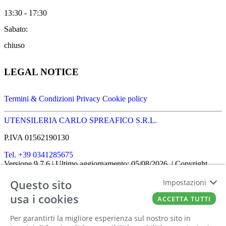
13:30 - 17:30
Sabato:
chiuso
LEGAL NOTICE
Termini & Condizioni
Privacy
Cookie policy
UTENSILERIA CARLO SPREAFICO S.R.L.
P.IVA 01562190130
Tel. +39 0341285675
Versione 9.7.6
| Ultimo aggiornamento: 05/08/2026
| Copyright
SHOPIT-XL
2026
| All rights reserved
Questo sito
Impostazioni
Home
|
Chi siamo
|
Approfondimenti
|
Contatti
FATTO CON IL
DA EUROBUSINESS
usa i cookies
ACCETTA TUTTI
Ciao! Stai usando un browser non più
Per garantirti la migliore esperienza sul nostro sito in