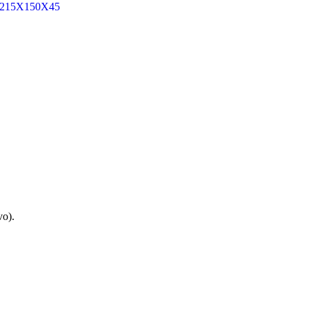
 215X150X45
vo).