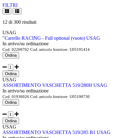
FILTRI
12
di
300
risultati
USAG
"Carrello RACING - Full optional (vuoto) USAG
In arrivo/su ordinazione
Cod:
02269702
Cod. articolo fornitore:
U05191414
Ordina
Ordina
USAG
ASSORTIMENTO VASCHETTA 519/280H USAG
In arrivo/su ordinazione
Cod:
01936926
Cod. articolo fornitore:
U05190730
Ordina
Ordina
USAG
ASSORTIMENTO VASCHETTA 519/285 B1 USAG
In arrivo/su ordinazione