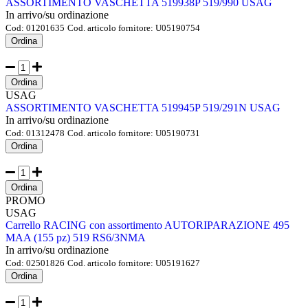
ASSORTIMENTO VASCHETTA 519938P 519/990 USAG
In arrivo/su ordinazione
Cod:
01201635
Cod. articolo fornitore:
U05190754
Ordina
Ordina
USAG
ASSORTIMENTO VASCHETTA 519945P 519/291N USAG
In arrivo/su ordinazione
Cod:
01312478
Cod. articolo fornitore:
U05190731
Ordina
Ordina
PROMO
USAG
Carrello RACING con assortimento AUTORIPARAZIONE 495
MAA (155 pz) 519 RS6/3NMA
In arrivo/su ordinazione
Cod:
02501826
Cod. articolo fornitore:
U05191627
Ordina