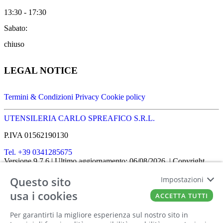
13:30 - 17:30
Sabato:
chiuso
LEGAL NOTICE
Termini & Condizioni
Privacy
Cookie policy
UTENSILERIA CARLO SPREAFICO S.R.L.
P.IVA 01562190130
Tel. +39 0341285675
Versione 9.7.6
| Ultimo aggiornamento: 06/08/2026
| Copyright
SHOPIT-XL
2026
| All rights reserved
Questo sito
Home
|
Chi siamo
|
Approfondimenti
|
Contatti
Impostazioni
FATTO CON IL
DA EUROBUSINESS
usa i cookies
ACCETTA TUTTI
Ciao! Stai usando un browser non più
Per garantirti la migliore esperienza sul nostro sito in
supportato! Per fruire al meglio di questo