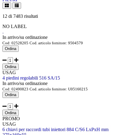
12
di
7483
risultati
NO LABEL
.
In arrivo/su ordinazione
Cod:
02528205
Cod. articolo fornitore:
9504579
Ordina
Ordina
USAG
4 piedini regolabili 516 SA/15
In arrivo/su ordinazione
Cod:
02490823
Cod. articolo fornitore:
U05160215
Ordina
Ordina
PROMO
USAG
6 chiavi per raccordi tubi iniettori 884 C/S6 LxPxH mm
275x160x55