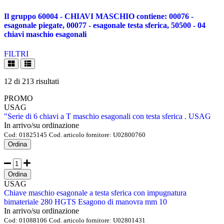
Il gruppo 60004 - CHIAVI MASCHIO contiene: 00076 -
esagonale piegate, 00077 - esagonale testa sferica, 50500 - 04
chiavi maschio esagonali
FILTRI
12
di
213
risultati
PROMO
USAG
"Serie di 6 chiavi a T maschio esagonali con testa sferica . USAG
In arrivo/su ordinazione
Cod:
01825145
Cod. articolo fornitore:
U02800760
Ordina
Ordina
USAG
Chiave maschio esagonale a testa sferica con impugnatura
bimateriale 280 HGTS Esagono di manovra mm 10
In arrivo/su ordinazione
Cod:
01088106
Cod. articolo fornitore:
U02801431