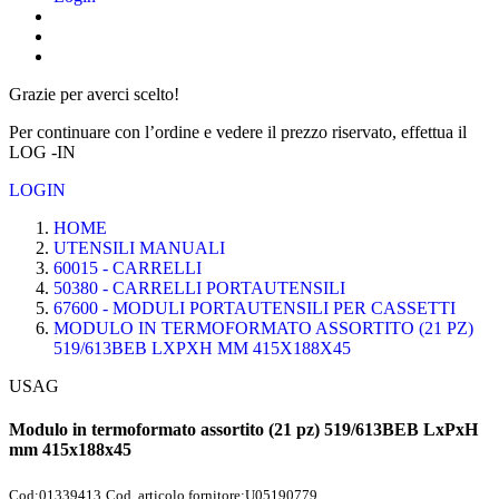
Grazie per averci scelto!
Per continuare con l’ordine e vedere il prezzo riservato, effettua il
LOG -IN
LOGIN
HOME
UTENSILI MANUALI
60015 - CARRELLI
50380 - CARRELLI PORTAUTENSILI
67600 - MODULI PORTAUTENSILI PER CASSETTI
MODULO IN TERMOFORMATO ASSORTITO (21 PZ)
519/613BEB LXPXH MM 415X188X45
USAG
Modulo in termoformato assortito (21 pz) 519/613BEB LxPxH
mm 415x188x45
Cod:
01339413
Cod. articolo fornitore:
U05190779