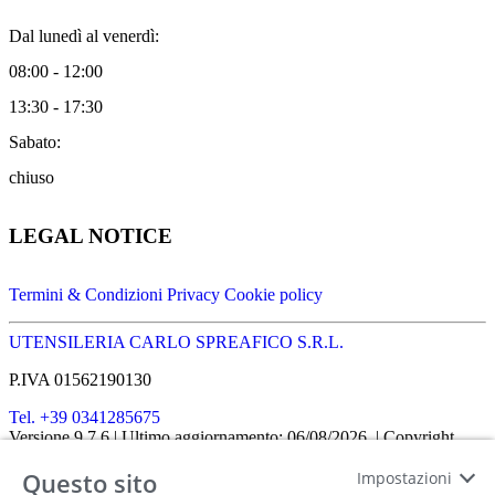
Dal lunedì al venerdì:
08:00 - 12:00
13:30 - 17:30
Sabato:
chiuso
LEGAL NOTICE
Termini & Condizioni
Privacy
Cookie policy
UTENSILERIA CARLO SPREAFICO S.R.L.
P.IVA 01562190130
Tel. +39 0341285675
Versione 9.7.6
| Ultimo aggiornamento: 06/08/2026
| Copyright
SHOPIT-XL
2026
| All rights reserved
Questo sito
Home
|
Chi siamo
|
Approfondimenti
|
Contatti
Impostazioni