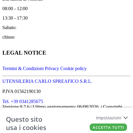
08:00 - 12:00
13:30 - 17:30
Sabato:
chiuso
LEGAL NOTICE
Termini & Condizioni
Privacy
Cookie policy
UTENSILERIA CARLO SPREAFICO S.R.L.
P.IVA 01562190130
Tel. +39 0341285675
Versione 9.7.6
| Ultimo aggiornamento: 06/08/2026
| Copyright
SHOPIT-XL
2026
| All rights reserved
Questo sito
Home
|
Chi siamo
|
Approfondimenti
|
Contatti
Impostazioni
FATTO CON IL
DA EUROBUSINESS
usa i cookies
ACCETTA TUTTI