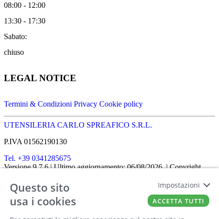
08:00 - 12:00
13:30 - 17:30
Sabato:
chiuso
LEGAL NOTICE
Termini & Condizioni
Privacy
Cookie policy
UTENSILERIA CARLO SPREAFICO S.R.L.
P.IVA 01562190130
Tel. +39 0341285675
Versione 9.7.6
| Ultimo aggiornamento: 06/08/2026
| Copyright
SHOPIT-XL
2026
| All rights reserved
Questo sito
Home
|
Chi siamo
|
Approfondimenti
|
Contatti
Impostazioni
FATTO CON IL
DA EUROBUSINESS
usa i cookies
ACCETTA TUTTI
Ciao! Stai usando un browser non più